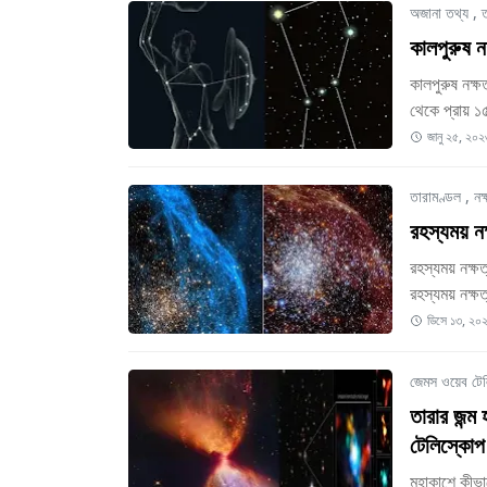
অজানা তথ্য
,
ত
কালপুরুষ 
কালপুরুষ নক্ষ
থেকে প্রায় ১
জানু ২৫, ২০২
তারামণ্ডল
,
নক
রহস্যময় নক
রহস্যময় নক্ষত
রহস্যময় নক্ষ
ডিসে ১৩, ২০
জেমস ওয়েব টে
তারার জন্ম
টেলিস্কোপ
মহাকাশে কীভাব