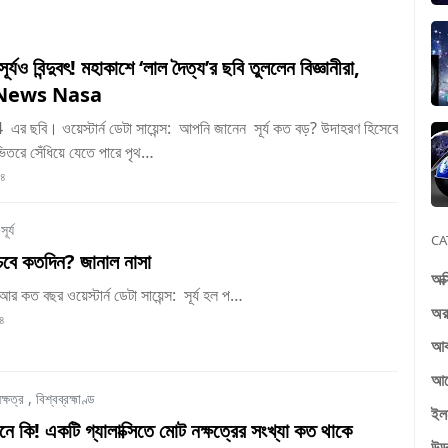
ূর্যও বিন্দুবৎ! মহাকাশে ‘লাল দৈত্য’র ছবি তুললেন বিজ্ঞানীরা,
News Nasa
বি। ওয়েস্টার্ন ডেটা সায়েন্স: আপনি জানেন সূর্য কত বড়? উদাহরণ হিসেবে
ভিতরে সেঁধিয়ে যেতে পারে পৃথ…
২৪
,
সূর্য
CA
াঁচবে কতদিন? জানাল নাসা
অক্
আর কত বছর ওয়েস্টার্ন ডেটা সায়েন্স: সূর্য হল প…
অর
৪
আব
আর্
ক্ষত্র
,
বিশ্বব্রহ্মাণ্ড
ইল
মানে কি! একটি গ্যালাক্সিতে মোট নক্ষত্রের সংখ্যা কত থাকে
উড়