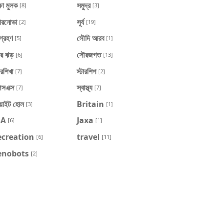
্ষা মুলক
সমুদ্র
[8]
[3]
পারনোভা
সূর্য
[2]
[19]
্যগ্রহণ
সৌদি আরব
[5]
[1]
র ঝড়
সৌরজগত
[6]
[13]
রশিখা
স্টারশিপ
[7]
[2]
েসএক্স
স্বাস্থ্য
[7]
[7]
য়াইট হোল
Britain
[3]
[1]
SA
Jaxa
[6]
[1]
ecreation
travel
[6]
[11]
enobots
[2]