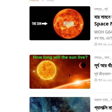
নক্ষত্র
,
সূর্য
যার সামনে স
Space 
WOH G64 এর ছ
বলা যায়, এর 
নভে ২৪, ২০
নক্ষত্র
,
নাসা
সূর্য আর ব
সূর্য জীবনকাল 
নভে ১২, ২০২
অজানা তথ্য
,
ন
গ্যালাক্সি 