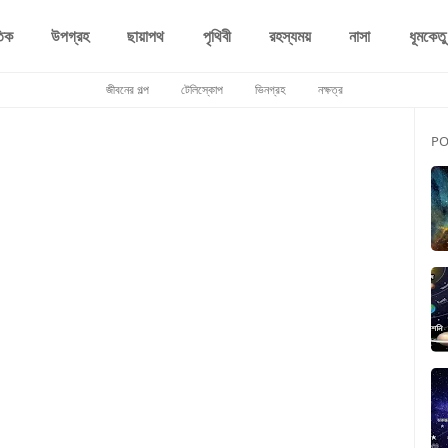
তিক
উপগ্রহ
ছায়াপথ
পৃথিবী
রহস্যময়
নাসা
ধূমকেতু
জীবনের গল্প
টেলিস্কোপ
ভিনগ্রহ
নক্ষত্র
PO