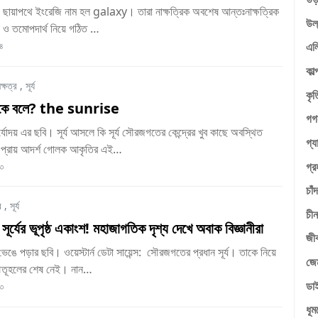
ানে ছায়াপথে ইংরেজি নাম হল galaxy। তারা নাক্ষত্রিক অবশেষ আন্তঃনাক্ষত্রিক
উল
া ও তমোপদার্থ নিয়ে গঠিত …
এলি
৪
কাল
ক্ষত্র
,
সূর্য
কৃত
 কাকে বলে? the sunrise
গগ
্যোদয় এর ছবি। সূর্য আসলে কি সূর্য সৌরজগতের কেন্দ্রের খুব কাছে অবস্থিত
গ্য
 প্রায় আদর্শ গোলক আকৃতির এই…
গ্র
৩
চাঁদ
র
,
সূর্য
চীন
ূর্যের ভূপৃষ্ঠ একাংশ! মহাজাগতিক দৃশ্য দেখে অবাক বিজ্ঞানীরা
জীব
 ভেঙে পড়ার ছবি। ওয়েস্টার্ন ডেটা সায়েন্স: সৌরজগতের প্রধান সূর্য। তাকে নিয়ে
জে
কৌতূহলের শেষ নেই। নান…
ডা
৩
ধূম