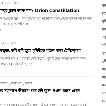
ারামণ্ডল
,
নক্ষত্র
নস্ত
নক্ষত্র মন্ডল কাকে বলে? Orion Constillation
নি
ত্র মণ্ডলের ছবি। কালপুরুষের বর্ণনা কালপুরুষ তারামণ্ডলের বর্তমান আকৃতি আজ
পৃথ
৫ লক্ষ বছর পূর্বে গঠিত হয…
প্র
৩
বায়
্ষত্র
,
রহস্যময়
বৈশ
্ষত্রমণ্ডলী ছবি তুলে পৃথিবীতে পাঠাল হাবল টেলিস্কোপ
ব্ল
্রমণ্ডলী ছবি । ওয়েস্টার্ন ডেটা সায়েন্স: পৃথিবী থেকে বহুদূরে ঝকঝক করছে
ভূম
ত্রমণ্ডলী। সেই ছবি তুলে পৃ…
মহা
২২
মহ
লিস্কোপ
,
তারামণ্ডল
,
নক্ষত্র
মহা
 হয় মহাকাশে কীভাবে! তার ছবি তুলে দেখাল জেমস ওয়েব
রক
রহ
ে তারার জন্ম হয় তার ছবি। ওয়েস্টার্ন ডেটা সায়েন্স: মহাকাশের আরও একটি