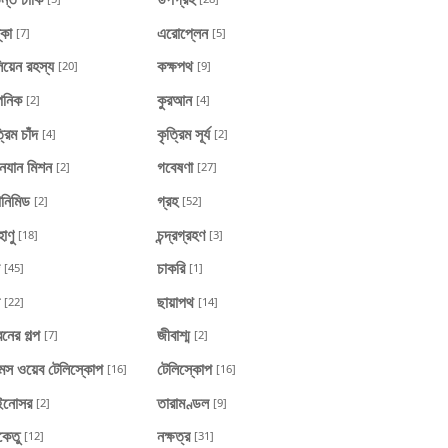
্কা
এরোপ্লেন
[7]
[5]
য়েন রহস্য
কক্ষপথ
[20]
[9]
্পনিক
কুরআন
[2]
[4]
্রিম চাঁদ
কৃত্রিম সূর্য
[4]
[2]
নযান মিশন
গবেষণা
[2]
[27]
ানিমিড
গ্রহ
[2]
[52]
হাণু
চন্দ্রগ্রহণ
[18]
[3]
চাকরি
[45]
[1]
ছায়াপথ
[22]
[14]
নের গল্প
জীবাশ্ম
[7]
[2]
মস ওয়েব টেলিস্কোপ
টেলিস্কোপ
[16]
[16]
ইনোসর
তারামণ্ডল
[2]
[9]
কেতু
নক্ষত্র
[12]
[31]