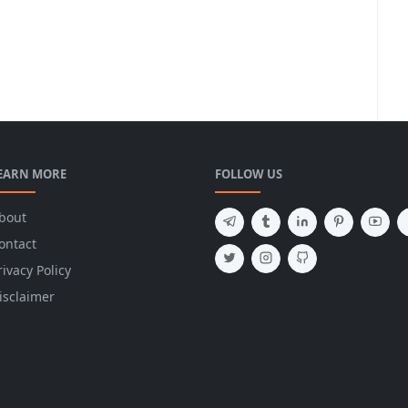
EARN MORE
FOLLOW US
bout
ontact
rivacy Policy
isclaimer