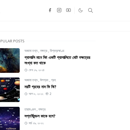
PULAR POSTS
অজানা তথ্য
,
নক্ষত্র
,
বিশ্বব্রহ্মাণ্ড
গ্যালাক্সি মানে কি! একটি গ্যালাক্সিতে মোট নক্ষত্রের
সংখ্যা কত থাকে
ফেব ১৯, ২০২৪
অজানা তথ্য
,
উপগ্রহ
,
গ্রহ
নয়টি গ্রহের নাম কি কি?
আগ ৮, ২০২২
2
তারামণ্ডল
,
নক্ষত্র
সপ্তর্ষিমন্ডল কাকে বলে?
মার্চ ২৯, ২০২২