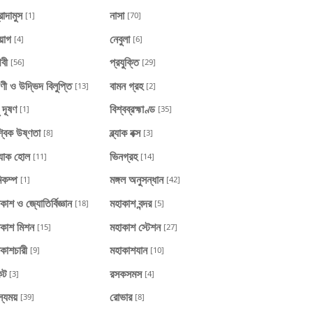
্রাদামুস
নাসা
[1]
[70]
য়োগ
নেবুলা
[4]
[6]
িবী
প্রযুক্তি
[56]
[29]
াণী ও উদ্ভিদ বিলুপ্তি
বামন গ্রহ
[13]
[2]
ু দূষণ
বিশ্বব্রহ্মাণ্ড
[1]
[35]
্বিক উষ্ণতা
ব্ল্যাক বক্স
[8]
[3]
‍্যাক হোল
ভিনগ্রহ
[11]
[14]
িকম্প
মঙ্গল অনুসন্ধান
[1]
[42]
কাশ ও জ্যোতির্বিজ্ঞান
মহাকাশ বন্দর
[18]
[5]
াকাশ মিশন
মহাকাশ স্টেশন
[15]
[27]
কাশচারী
মহাকাশযান
[9]
[10]
েট
রসকসমস
[3]
[4]
স্যময়
রোভার
[39]
[8]