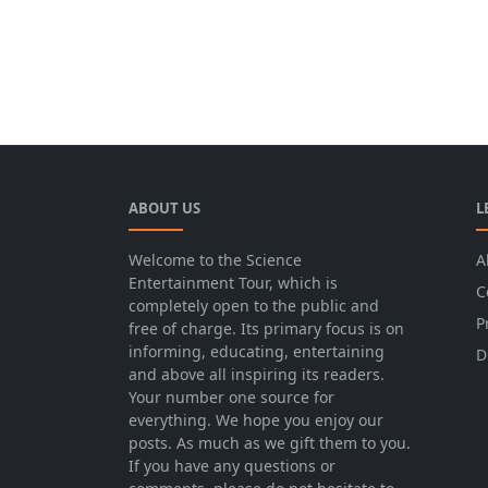
ABOUT US
L
Welcome to the Science
A
Entertainment Tour, which is
C
completely open to the public and
P
free of charge. Its primary focus is on
informing, educating, entertaining
D
and above all inspiring its readers.
Your number one source for
everything. We hope you enjoy our
posts. As much as we gift them to you.
If you have any questions or