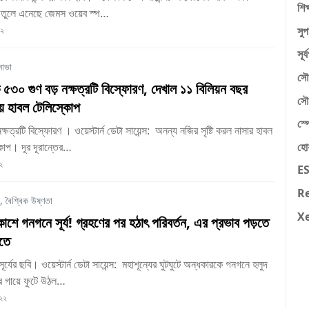
শিক
ছবি তুলে এনেছে জেমস ওয়েব স্প…
সু
২২
সূর
নোভা
সৌ
কে ৫৩০ গুণ বড় নক্ষত্রটি বিস্ফোরণ, দেখাল ১১ বিলিয়ন বছর
সৌ
য়ে হাবল টেলিস্কোপ
স্প
্ষত্রটি বিস্ফোরণ । ওয়েস্টার্ন ডেটা সায়েন্স: অনন্য নজির সৃষ্টি করল নাসার হাবল
হো
কোপ। দূর দূরান্তের…
২
E
R
,
বৈশ্বিক উষ্ণতা
X
াশে গনগনে সূর্য! গ্রহণের পর হঠাৎ পরিবর্তন, এর প্রভাব পড়তে
ীতে
সূর্যের ছবি। ওয়েস্টার্ন ডেটা সায়েন্স: মহাশূন্যের ঘুটঘুটে অন্ধকারকে গনগনে হলুদ
তার গায়ে ফুটে উঠল…
০২২