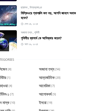
ছায়াপথ
,
বিশ্বব্রহ্মাণ্ড
মিল্কিওয়ে গ্যালাক্সি কত বড়, আপনি জানলে অবাক
হবেন?
ফেব ২৪, ২০২৪
অজানা তথ্য
,
পৃথিবী
পৃথিবীর ব্যাসার্ধ কে আবিষ্কার করেন?
আগ ২৯, ২০২৪
TEGORIES
সিজেন
অজানা তথ্য
[8]
[56]
বিটার
আন্তর্জাতিক
[1]
[20]
হাওয়া
আমেরিকা
[4]
[7]
টেমিস-১
আলোকবর্ষ
[7]
[5]
ন মাস্ক
ইসরো
[10]
[19]
ন্ত চাকি
উপগ্রহ
[5]
[28]