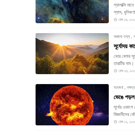
গ্যালাক্সি ম
গ্যাস, ধূলিকণ
ফেব ১৯, ২০২
অজানা তথ্য
,
ন
সূর্যোদয়
ভোর বেলার সূর
তারাটির নাম।
ফেব ১৩, ২০২
গবেষণা
,
নক্ষত্
ভেঙে পড়ল স
সূর্যের একাংশ
বিজ্ঞানীদের 
ফেব ১২, ২০২