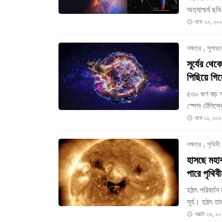
অত্যাশ্চর্য 
নভে ২০, ২০
নক্ষত্র
,
সুপার
সূর্যের থে
পিছিয়ে গি
৫৩০ গুণ বড় নক
স্পেস টেলিস্
নভে ১১, ২০২
নক্ষত্র
,
পৃথিবী
হাসছে মহাক
পারে পৃথিব
হঠাৎ পরিবর্তন 
সূর্য। হঠাৎ 
অক্টো ২৯, ২